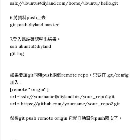
ssh://ubuntu@diyland.com/home/ubuntu/hello.git
6.將資料push上去
git push diyland master
7.登入遠端確認輸出結果。
ssh ubuntu@diyland
git log
如果要讓git同時push兩個remote repo，只要在 .gt/config
加入：
[remote " origin" ]
url = ssh://yourname@diyland.biz/your_repo1.git
url = https://github.com/yourname/your_repo2.git
然後git push remote origin 它就自動幫你push兩次了。