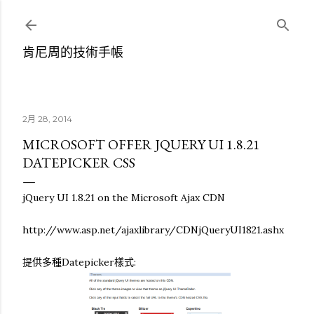
跳到主要內容
肯尼周的技術手帳
2月 28, 2014
MICROSOFT OFFER JQUERY UI 1.8.21
DATEPICKER CSS
jQuery UI 1.8.21 on the Microsoft Ajax CDN
http://www.asp.net/ajaxlibrary/CDNjQueryUI1821.ashx
提供多種Datepicker樣式: