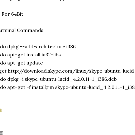
 For 64Bit
erminal Commands:
do dpkg --add-architecture i386
do apt-get install ia32-libs
do apt-get update
et http://download.skype.com/linux/skype-ubuntu-lucid_
do dpkg -i skype-ubuntu-lucid_4.2.0.11-1_i386.deb
do apt-get -f install;rm skype-ubuntu-lucid_4.2.0.11-1_i3
享
言