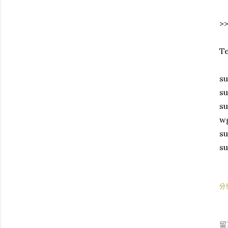
>>
T
su
su
su
wg
su
su
分
留