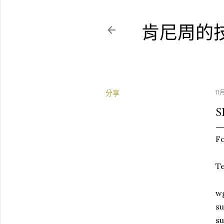
肯尼周的
分享
11
S
Fo
T
wg
su
su