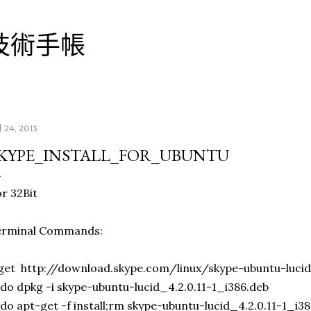
跳到主要內容
技術手帳
月 24, 2013
KYPE_INSTALL_FOR_UBUNTU
r 32Bit
erminal Commands:
et http://download.skype.com/linux/skype-ubuntu-lucid_
do dpkg -i skype-ubuntu-lucid_4.2.0.11-1_i386.deb
do apt-get -f install;rm skype-ubuntu-lucid_4.2.0.11-1_i3